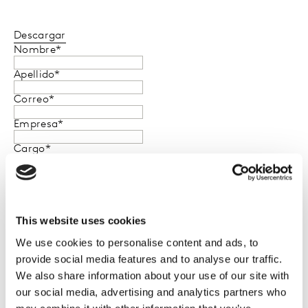
Descargar
Nombre
*
Apellido
*
Correo
*
Empresa
*
Cargo
*
Tipo de empresa (elige la opción más relevante)
*
País
*
This website uses cookies
De vez en cuando, nos gustaría ponernos en contacto
contigo para informarte sobre nuestros productos y
We use cookies to personalise content and ads, to
servicios, así como sobre otros contenidos que puedan
ser de tu interés. Si estás de acuerdo en que nos
provide social media features and to analyse our traffic.
pongamos en contacto contigo con este fin, por favor
We also share information about your use of our site with
marca la casilla de abajo para decir cómo te gustaría
que nos pusiéramos en contacto contigo.
our social media, advertising and analytics partners who