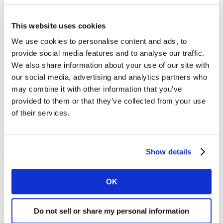
decisiones en cuanto a tu mix de medios, tanto para
campañas actuales como futuras.
This website uses cookies
We use cookies to personalise content and ads, to
Características Clave
provide social media features and to analyse our traffic.
We also share information about your use of our site with
our social media, advertising and analytics partners who
Resultados detallados
may combine it with other information that you’ve
Obtén insights granulares sobre el rendimiento de cada
provided to them or that they’ve collected from your use
elemento de tu campaña (web, formatos, creatividades,
of their services.
canal, etc.).
Brand lift
Show details
Mide con confianza cómo tu campaña afecta a tu
marca tanto a corto plazo, con métricas como
OK
awareness, favorabilidad e intención de compra, como
a largo plazo, a través de nuestro marco validado
Do not sell or share my personal information
Meaningful Different and Salient (MDS).