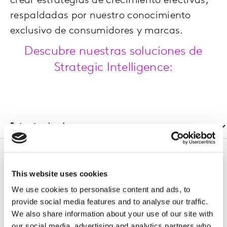
crear estrategias de crecimiento efectivas,
respaldadas por nuestro conocimiento
exclusivo de consumidores y marcas.
Descubre nuestras soluciones de
Strategic Intelligence:
This website uses cookies
Estrategias de crecimiento de marca
We use cookies to personalise content and ads, to
orientadas a crear valor empresarial.
provide social media features and to analyse our traffic.
We also share information about your use of our site with
Vivimos en un mundo de hiperestimulación en el que las
our social media, advertising and analytics partners who