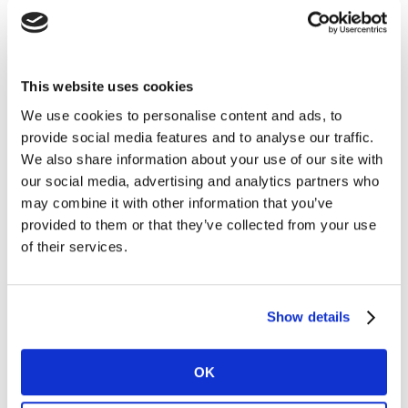
Cargo
This website uses cookies
País
We use cookies to personalise content and ads, to
provide social media features and to analyse our traffic.
Provincia
We also share information about your use of our site with
our social media, advertising and analytics partners who
may combine it with other information that you’ve
Me gustaría recibir comunicaciones de marketing de Kantar.
provided to them or that they’ve collected from your use
of their services.
Acepto los
Términos y Condiciones
y confirmo que he leído y
comprendido la
política de Privacidad
de Kantar.
Show details
ENVIAR
OK