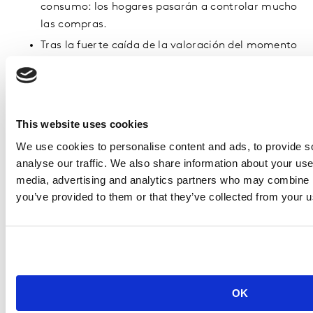
consumo: los hogares pasarán a controlar mucho
las compras.
Tras la fuerte caída de la valoración del momento
para comprar alimentos el periodo anterior (-35
puntos), este mes continúa bajando aunque con
menor incidencia (-8,7 puntos).
Solo 2 categorías de las 25 analizadas se
This website uses cookies
mantienen en positivo (hay más gente que opina
We use cookies to personalise content and ads, to provide s
que es un buen momento que la que dice que es
analyse our traffic. We also share information about your use 
un mal momento para comprarlo): productos de
media, advertising and analytics partners who may combine it
droguería y formación, aunque esta última ha
you’ve provided to them or that they’ve collected from your us
experimentado una notable caída respecto al
periodo anterior.
A pesar de la resistencia a reducir los gastos de
ocio relacionados con bares y restaurantes y
espectáculos, los efectos de la inflación
OK
comienzan a sentirse en este sector. “Salir al cine