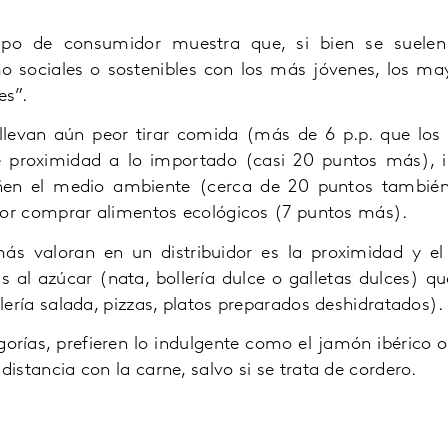
tipo de consumidor muestra que, si bien se suelen 
 sociales o sostenibles con los más jóvenes, los ma
es”.
 llevan aún peor tirar comida (más de 6 p.p. que lo
de proximidad a lo importado (casi 20 puntos más), 
en el medio ambiente (cerca de 20 puntos también)
 por comprar alimentos ecológicos (7 puntos más).
s valoran en un distribuidor es la proximidad y el 
 al azúcar (nata, bollería dulce o galletas dulces) qu
lería salada, pizzas, platos preparados deshidratados).
orías, prefieren lo indulgente como el jamón ibérico 
istancia con la carne, salvo si se trata de cordero.