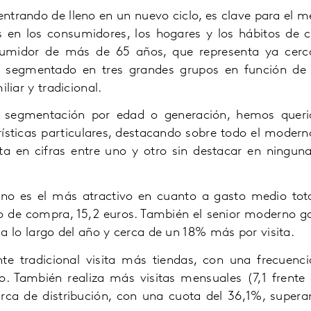
trando de lleno en un nuevo ciclo, es clave para el me
s en los consumidores, los hogares y los hábitos de 
nsumidor de más de 65 años, que representa ya ce
segmentado en tres grandes grupos en función de 
iar y tradicional.
 segmentación por edad o generación, hemos queri
rísticas particulares, destacando sobre todo el moderno
ita en cifras entre uno y otro sin destacar en ninguna
no es el más atractivo en cuanto a gasto medio tota
to de compra, 15,2 euros. También el senior moderno 
 a lo largo del año y cerca de un 18% más por visita.
nte tradicional visita más tiendas, con una frecuen
. También realiza más visitas mensuales (7,1 frente
ca de distribución, con una cuota del 36,1%, supera