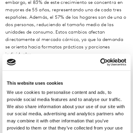
embargo, el 83% de este crecimiento se concentra en
mayores de 55 años, representando uno de cada tres
españoles. Además, el 57% de los hogares son de una o
dos personas, reduciendo el tamaño medio de las
unidades de consumo. Estos cambios afectan
directamente al mercado cárnico, ya que la demanda
se orienta hacia formatos prácticos y porciones
individuales.
Productos cárnicos: resiliencia y adaptación A pesar de
las fluctuaciones en el mercado, los productos cárnicos
se benefician de varias tendencias. En 2024, las
This website uses cookies
variedades más asequibles como el pollo y el cerdo
lideran el crecimiento. La pechuga de pollo entera
We use cookies to personalise content and ads, to
representa el 32% del incremento, la costilla de cerdo
provide social media features and to analyse our traffic.
We also share information about your use of our site with
el 27% y la cabeza de lomo el 12%. Además, productos
our social media, advertising and analytics partners who
como el bacon, el chorizo y el fuet muestran
may combine it with other information that you’ve
crecimiento tanto a corto como a largo plazo.
provided to them or that they’ve collected from your use