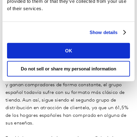
estrategia omnicanal, que le permite mantener el
provided to them or that they’ve collected from your use
of their services.
contacto con su comprador por diferentes canales y
llegar al 59% de los hogares. Así, crece con sus
hipermercados mediante nuevas aperturas, pero
también diversificando su formato de proximidad. En el
Show details
periodo de enero a agosto, el grupo francés acumula
un 8,7% del mercado, 0,2 puntos por encima de 2016.
OK
Grupo Dia, que cede 3 décimas hasta el 8,4% de cuota,
Do not sell or share my personal information
sigue teniendo el reto de consolidar la diversificación
de su negocio. Mientras su tienda online y Clarel crecen
y ganan compradores de forma constante, el grupo
español todavía sufre con su formato más clásico de
tienda. Aun así, sigue siendo el segundo grupo de
distribución en atracción de clientela, ya que un 61,5%
de los hogares españoles han comprado en alguna de
sus enseñas.