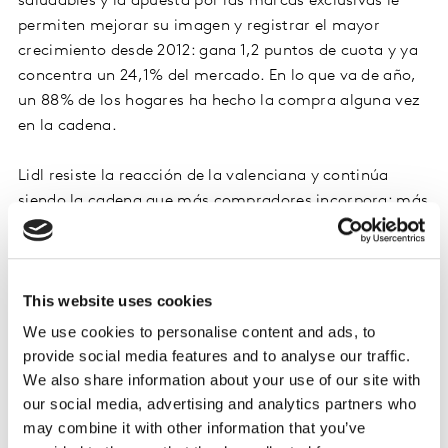
saludables y la apuesta por las marcas exclusivas le
permiten mejorar su imagen y registrar el mayor
crecimiento desde 2012: gana 1,2 puntos de cuota y ya
concentra un 24,1% del mercado. En lo que va de año,
un 88% de los hogares ha hecho la compra alguna vez
en la cadena.
Lidl resiste la reacción de la valenciana y continúa
siendo la cadena que más compradores incorpora: más
de 600 mil en un año, y ya son un 56,7% de los hogares
quienes han comprado en la enseña alemana entre
enero y agosto. Su apuesta por cubrir todos los
This website uses cookies
mercados y reforzar su imagen de “value for money” le
genera una mayor rutina de compra, y aporta 0,2
We use cookies to personalise content and ads, to
puntos adicionales a su cuota de mercado, hasta el
provide social media features and to analyse our traffic.
4,3%.
We also share information about your use of our site with
our social media, advertising and analytics partners who
Carrefour vuelve a crecer en 2017 apoyado en su
may combine it with other information that you’ve