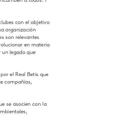
 incumben a todos. Y
lubes con el objetivo
na organización
es son relevantes
evolucionar en materia
ar un legado que
or el Real Betis que
 de compañías,
ue se asocien con la
ambientales,