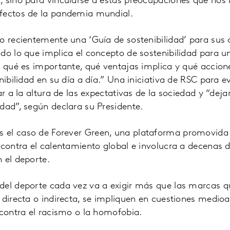
, sino para vincularse a estas preocupaciones que nos
efectos de la pandemia mundial.
o recientemente una ‘Guía de sostenibilidad’ para sus c
do lo que implica el concepto de sostenibilidad para u
r qué es importante, qué ventajas implica y qué accion
enibilidad en su día a día.” Una iniciativa de RSC para 
ar a la altura de las expectativas de la sociedad y “dej
dad”, según declara su Presidente.
el caso de Forever Green, una plataforma promovida p
 contra el calentamiento global e involucra a decenas
 el deporte.
del deporte cada vez va a exigir más que las marcas q
 directa o indirecta, se impliquen en cuestiones medio
 contra el racismo o la homofobia.