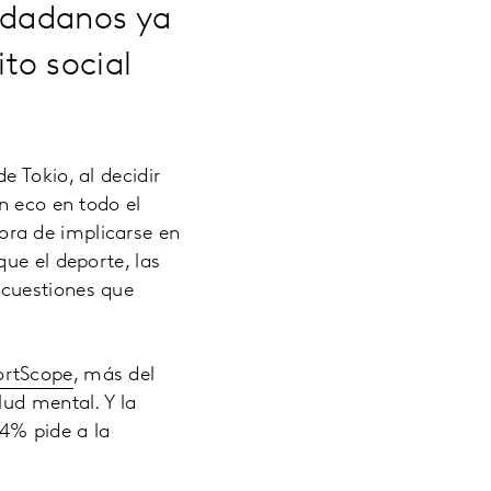
iudadanos ya
to social
 Tokio, al decidir
n eco en todo el
ra de implicarse en
ue el deporte, las
 cuestiones que
ortScope
, más del
lud mental. Y la
74% pide a la