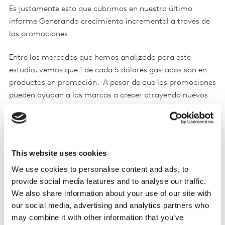
Es justamente esto que cubrimos en nuestro último
informe Generando crecimiento incremental a través de
las promociones.
Entre los mercados que hemos analizado para este
estudio, vemos que 1 de cada 5 dólares gastados son en
productos en promoción. A pesar de que las promociones
pueden ayudan a las marcas a crecer atrayendo nuevos
shoppers – así como incentivar su retorno – no existe un
impacto a largo plazo en penetración.
A través de nuestros paneles podemos ver el nivel de las
This website uses cookies
promociones en cada uno de nuestros mercados
We use cookies to personalise content and ads, to
estudiados, así como el estímulo que han generado estas
provide social media features and to analyse our traffic.
promociones. El éxito, ya sea para las marcas o para los
We also share information about your use of our site with
retailers, sólo puede darse cuando las promociones
our social media, advertising and analytics partners who
incitan compras que, de otra forma, no se hubiesen
may combine it with other information that you’ve
producido. Este “crecimiento incremental” es la forma