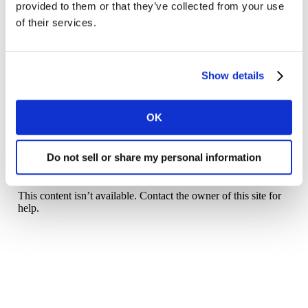
provided to them or that they’ve collected from your use
más efectiva para medir la performance de una
of their services.
promoción.
En esta publicación se destacan los 5 principios a ser
Show details
considerados por retailers y marcas para conseguir un
crecimiento incremental con sus promociones.
OK
Descarga el informe relelnando el siguiente formulario.
Do not sell or share my personal information