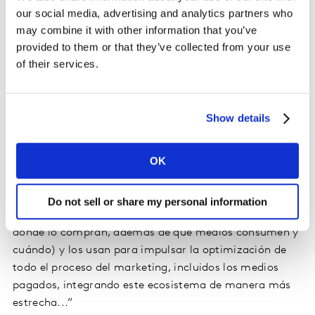
visión parcial de los resultados de sus campañas. Las
our social media, advertising and analytics partners who
integraciones directas con los medios permiten
may combine it with other information that you’ve
recopilar datos de exposición deterministas de
provided to them or that they’ve collected from your use
panelistas autorizados de forma anónima, respetando
of their services.
la privacidad siempre que sea posible. Pero, mientras
los medios no estén preparados, los modelos
probabilísticos y analíticos validados a gran escala
Show details
llenarán los vacíos.
OK
En nuestro
podcast
Future Proof
, el CEO de WPP, Mark
Read, habló sobre datos y afirmó lo siguiente: "Los
clientes pueden utilizar los insights que tienen sobre
Do not sell or share my personal information
sus propios consumidores (sobre lo que compran
dónde lo compran, además de qué medios consumen y
cuándo) y los usan para impulsar la optimización de
todo el proceso del marketing, incluidos los medios
pagados, integrando este ecosistema de manera más
estrecha...”