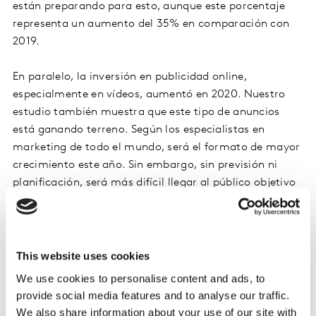
están preparando para esto, aunque este porcentaje
representa un aumento del 35% en comparación con
2019.
En paralelo, la inversión en publicidad online,
especialmente en vídeos, aumentó en 2020. Nuestro
estudio también muestra que este tipo de anuncios
está ganando terreno. Según los especialistas en
marketing de todo el mundo, será el formato de mayor
crecimiento este año. Sin embargo, sin previsión ni
planificación, será más difícil llegar al público objetivo
y medir su eficacia.
Medir la eficacia de una manera diferente
This website uses cookies
Este año observaremos una transición hacia un nuevo
We use cookies to personalise content and ads, to
modelo híbrido de medir la efectividad publicitaria; y, si
provide social media features and to analyse our traffic.
los anunciantes no se adaptan a él, solo tendrán una
We also share information about your use of our site with