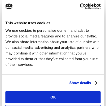
anuncios personalizados. Sin embargo, muchos
anunciantes han sugerido que en sus primeros
experimentos en medios personalizados, el péndulo
puede haber oscilado demasiado. Se enfocaron
This website uses cookies
demasiado en los resultados y quizás no tanto en
We use cookies to personalise content and ads, to
comprender las motivaciones del consumidor cuando
provide social media features and to analyse our traffic.
utilizan diferentes dispositivos o medios.
We also share information about your use of our site with
our social media, advertising and analytics partners who
2. Sé transparente y actúa con
may combine it with other information that you’ve
provided to them or that they’ve collected from your use
responsabilidad
of their services.
Los datos de comportamiento online son potentes pero
solo proporcionan la mitad de la información a los
profesionales del marketing: lo que hacen las personas
Show details
(y no el por qué).
OK
En muchos casos, los datos de comportamiento siguen
estando en jardines vallados, sin estar sujetos a