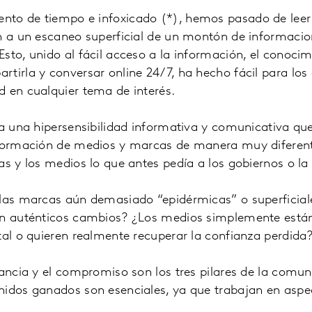
to de tiempo e infoxicado (*), hemos pasado de leer
n a un escaneo superficial de un montón de informacio
sto, unido al fácil acceso a la información, el conocimi
tirla y conversar online 24/7, ha hecho fácil para los
 en cualquier tema de interés.
ra una hipersensibilidad informativa y comunicativa qu
nformación de medios y marcas de manera muy diferent
as y los medios lo que antes pedía a los gobiernos o la
 las marcas aún demasiado “epidérmicas” o superficial
en auténticos cambios? ¿Los medios simplemente está
tal o quieren realmente recuperar la confianza perdida
vancia y el compromiso son los tres pilares de la comun
nidos ganados son esenciales, ya que trabajan en aspec