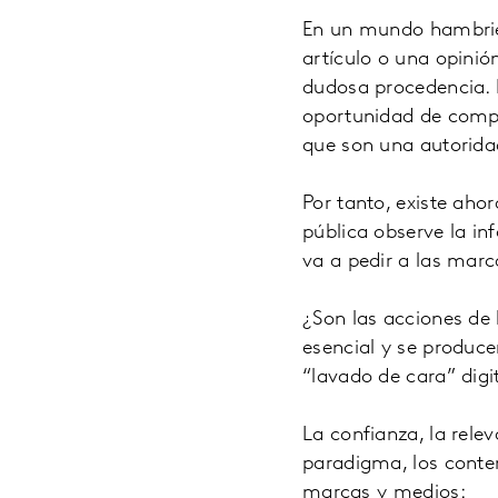
En un mundo hambrien
artículo o una opinió
dudosa procedencia. E
oportunidad de compar
que son una autoridad
Por tanto, existe aho
pública observe la i
va a pedir a las marc
¿Son las acciones de
esencial y se produc
“lavado de cara” digi
La confianza, la rele
paradigma, los conte
marcas y medios: