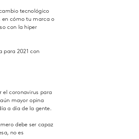
l cambio tecnológico
r, en cómo tu marca o
so con la hiper
ja para 2021 con
 el coronavirus para
n aún mayor opina
ía a día de la gente.
rimero debe ser capaz
esa, no es