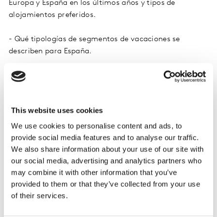
Europa y España en los últimos años y tipos de
alojamientos preferidos.
- Qué tipologías de segmentos de vacaciones se
describen para España.
El estudio TGI de Kantar Media analiza el
comportamiento completo del consumidor, incluyendo
el uso de medios y marcas, así como sus actitudes y
This website uses cookies
estilos de vida.
We use cookies to personalise content and ads, to
Obtén una visión completa de los targets disponibles,
provide social media features and to analyse our traffic.
incluidos los destinos de viaje, el tipo de viaje, el
We also share information about your use of our site with
our social media, advertising and analytics partners who
transporte y mucho más.
may combine it with other information that you’ve
provided to them or that they’ve collected from your use
Descarga nuestro informe para obtener toda la
of their services.
información.