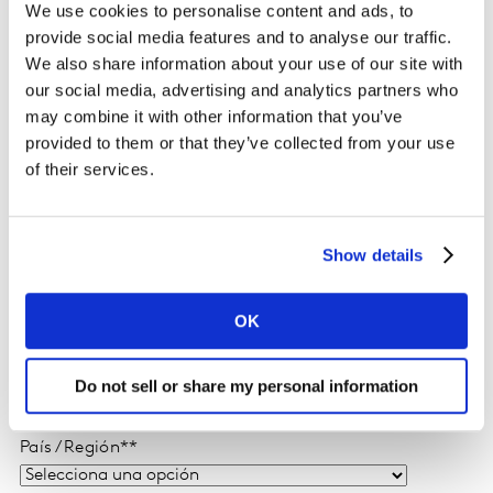
We use cookies to personalise content and ads, to
Apellido
*
provide social media features and to analyse our traffic.
We also share information about your use of our site with
our social media, advertising and analytics partners who
may combine it with other information that you’ve
Correo
*
provided to them or that they’ve collected from your use
of their services.
Empresa
*
Show details
Cargo
*
OK
Tipo de empresa (por favor elige la más relevante)
*
Do not sell or share my personal information
País / Región*
*