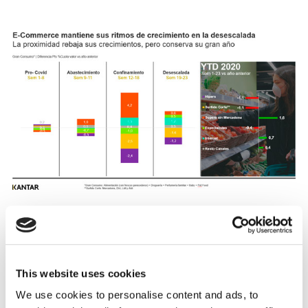
El
e-commerce
y la proximidad: los grandes
ganadores
This website uses cookies
A pesar de que estamos en un escenario en el que
We use cookies to personalise content and ads, to