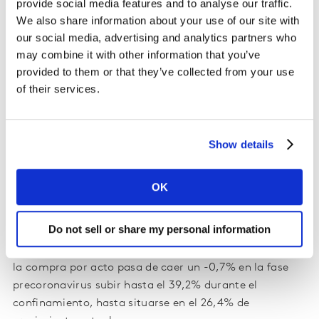
prácticamente todos los actores son ganadores, cabe
provide social media features and to analyse our traffic.
destacar el excelente comportamiento del e-
We also share information about your use of our site with
commerce, que mantiene sus ritmos de crecimiento y
our social media, advertising and analytics partners who
may combine it with other information that you’ve
aumenta su cuota en un 0,7%.
provided to them or that they’ve collected from your use
of their services.
En cuanto a los supermercados de proximidad, aunque
han suavizado el nivel que alcanzaron durante el
confinamiento −hasta un 4,2% versus 2019− debido a la
desescalada, conservan su gran año, y en el acumulado
Show details
del primer semestre mantienen un crecimiento del
1,6%.
OK
Asimismo, al igual que hacíamos durante el periodo de
Do not sell or share my personal information
confinamiento, ahora seguimos comprando más en
cada acto de compra: los datos de Kantar indican que
la compra por acto pasa de caer un -0,7% en la fase
precoronavirus subir hasta el 39,2% durante el
confinamiento, hasta situarse en el 26,4% de