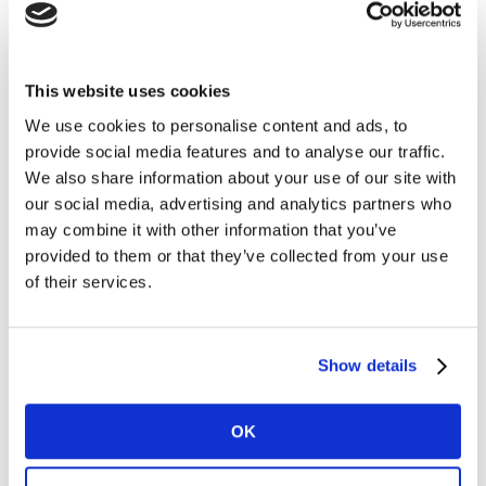
Desarrollo de producto
Buscamos personas con experiencia en desarrollo de
producto que sean capaces de dirigir, diseñar e
This website uses cookies
implementar una estrategia de gestión de producto
coherente.
We use cookies to personalise content and ads, to
provide social media features and to analyse our traffic.
Leer más sobre este rol
We also share information about your use of our site with
our social media, advertising and analytics partners who
may combine it with other information that you’ve
provided to them or that they’ve collected from your use
of their services.
Consultoría estratégica
Desde Kantar asesoramos a nuestros clientes sobre
temas diversos como desarrollo de marca, estrategia
Show details
corporativa, marketing o innovación.
OK
Leer más sobre este rol