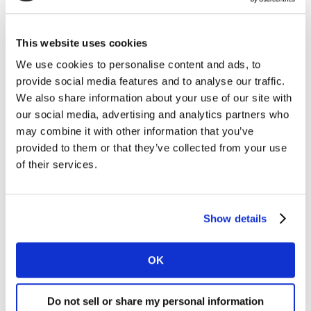
eficiente?
(*) Fuente: TGI Global Quick View 2020 (campo de
This website uses cookies
finales de marzo a mayo de 2020)
We use cookies to personalise content and ads, to
Basado en la muestra de 67.000 consumidores
provide social media features and to analyse our traffic.
conectados de entre 16-65 años en 25 países.
We also share information about your use of our site with
Países: Argentina, Brasil, Canadá, México, EEUU,
our social media, advertising and analytics partners who
may combine it with other information that you’ve
Bélgica, Francia, Alemania, Gran Bretaña, Italia, Países
provided to them or that they’ve collected from your use
Bajos, Noruega, Polonia, Rusia, España, Suecia,
of their services.
Turquía, Australia, Mainland China, India, Indonesia,
Japón, Singapur, Corea del Sur, Taiwán.
Muestra para España: 3.000.
Show details
Para obtener todos los insights del estudio, por favor
OK
descarga tu copia del informe utilizando el siguiente
formulario.
Do not sell or share my personal information