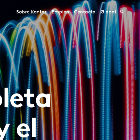
Sobre Kantar
Empleo
Contacta
Global
leta
y el