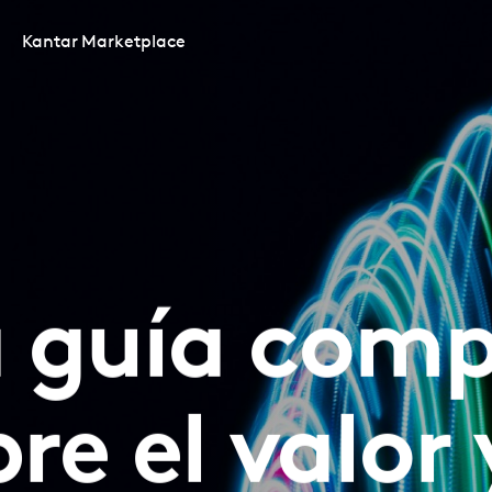
Kantar Marketplace
 guía comp
re el valor 