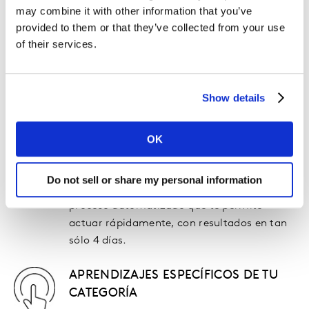
may combine it with other information that you’ve
provided to them or that they’ve collected from your use
Presentamos la mejor
of their services.
herramienta de medición del
equity diseñada para ir a la
Show details
velocidad de tu negocio
OK
SIN FRICCIONES Y RENTABLE
Do not sell or share my personal information
Podrás adelantarte a los cambios con un
proceso automatizado que te permite
actuar rápidamente, con resultados en tan
sólo 4 días.
APRENDIZAJES ESPECÍFICOS DE TU
CATEGORÍA