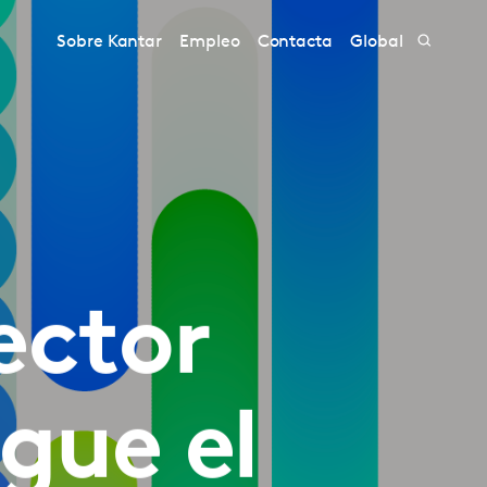
Sobre Kantar
Empleo
Contacta
Global
ector
gue el