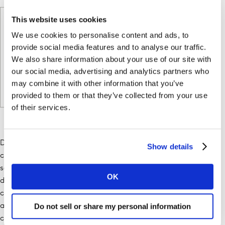
This website uses cookies
We use cookies to personalise content and ads, to
provide social media features and to analyse our traffic.
We also share information about your use of our site with
our social media, advertising and analytics partners who
may combine it with other information that you’ve
provided to them or that they’ve collected from your use
of their services.
De vez en cuando, nos gustaría ponernos en contacto
Show details
contigo para informarte sobre nuestros productos y
servicios, así como sobre otros contenidos que puedan ser
OK
de tu interés. Si estás de acuerdo en que nos pongamos en
contacto contigo con este fin, por favor marca la casilla de
Do not sell or share my personal information
abajo para decir cómo te gustaría que nos pusiéramos en
contacto contigo.