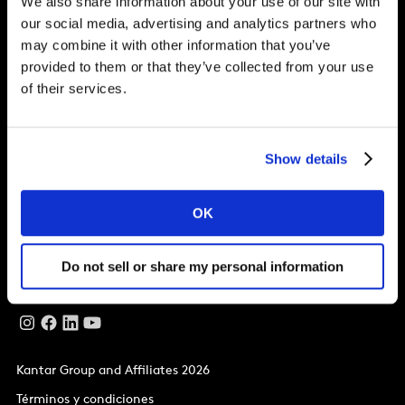
We also share information about your use of our site with
our social media, advertising and analytics partners who
may combine it with other information that you’ve
Soluciones
provided to them or that they’ve collected from your use
of their services.
Artículos
Sobre Kantar
Show details
Nuestras oficinas
La Matriz,
OK
Ríos Rosas, 26, 1ª planta.
Madrid
28003
Do not sell or share my personal information
T
+34 914 32 87 00
Kantar Group and Affiliates 2026
Términos y condiciones