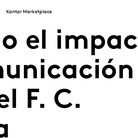
Kantar Marketplace
o el impac
municación
l F. C.
a