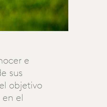
nocer e
de sus
l objetivo
 en el