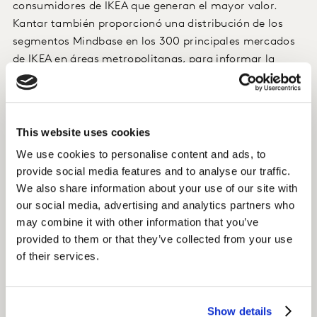
consumidores de IKEA que generan el mayor valor.
Kantar también proporcionó una distribución de los
segmentos Mindbase en los 300 principales mercados
de IKEA en áreas metropolitanas, para informar la
decisión de ubicación de nuevas tiendas.
El insight
This website uses cookies
Al evaluar una nueva ubicación de tienda antes del
We use cookies to personalise content and ads, to
lanzamiento, Kantar descubrió un nuevo segmento de
provide social media features and to analyse our traffic.
consumidores MindBase (no un objetivo principal de
We also share information about your use of our site with
IKEA) en la zona, cuyo perfil de fidelidad era único en
our social media, advertising and analytics partners who
comparación con otros segmentos. Kantar trabajó con
may combine it with other information that you’ve
IKEA para maximizar la relevancia de la oferta y atraer
provided to them or that they’ve collected from your use
al nuevo segmento de clientes sin apartar a los
of their services.
segmentos principales..
El resultado
Show details