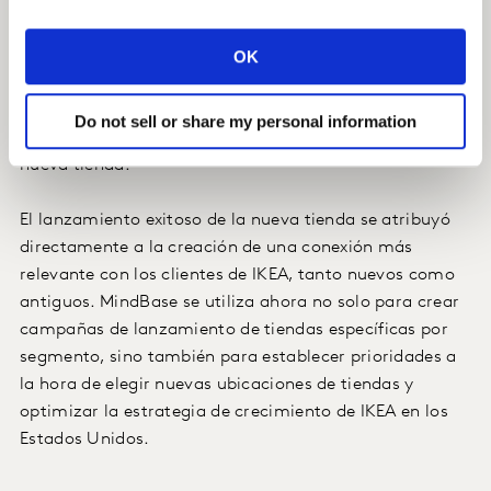
Estos insights resultaron en un rediseño de los eventos
de lanzamiento de la nueva tienda, integrando un
OK
mensaje "objetivo" más fuerte y promociones con
"recompensas" únicas, para atraer a los segmentos
Do not sell or share my personal information
principales y los nuevos objetivos a la apertura de la
nueva tienda.
El lanzamiento exitoso de la nueva tienda se atribuyó
directamente a la creación de una conexión más
relevante con los clientes de IKEA, tanto nuevos como
antiguos. MindBase se utiliza ahora no solo para crear
campañas de lanzamiento de tiendas específicas por
segmento, sino también para establecer prioridades a
la hora de elegir nuevas ubicaciones de tiendas y
optimizar la estrategia de crecimiento de IKEA en los
Estados Unidos.