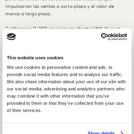
impulsarían las ventas a corto plazo y el valor de
marca a largo plazo.
Calificamos 11.000 anuncios mediante LINK AI en el
plazo de un mes.
Mediante el análisis, descubrimos el impacto de 180
This website uses cookies
características creativas en los resultados a corto y
largo plazo.
We use cookies to personalise content and ads, to
provide social media features and to analyse our traffic.
We also share information about your use of our site with
El insight
our social media, advertising and analytics partners who
Tras modelizar los datos, identificamos una fuerte
may combine it with other information that you’ve
correlación entre los ABCDs y el aumento previsto de
provided to them or that they’ve collected from your use
las ventas a corto plazo y la contribución de la marca a
of their services.
largo plazo.
Con esta validación, Google pudo
hacer una
Show details