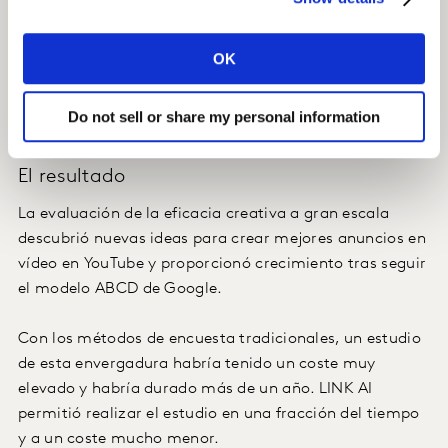
publicación
donde afirma que "se ha demostrado que
los anuncios que siguen los ABCDs como guía
OK
aumentan un 30% la probabilidad de ventas a corto
plazo y un 17% la contribución de la marca a largo
Do not sell or share my personal information
plazo."
El resultado
La evaluación de la eficacia creativa a gran escala
descubrió nuevas ideas para crear mejores anuncios en
vídeo en YouTube y proporcionó crecimiento tras seguir
el modelo ABCD de Google.
Con los métodos de encuesta tradicionales, un estudio
de esta envergadura habría tenido un coste muy
elevado y habría durado más de un año. LINK AI
permitió realizar el estudio en una fracción del tiempo
y a un coste mucho menor.