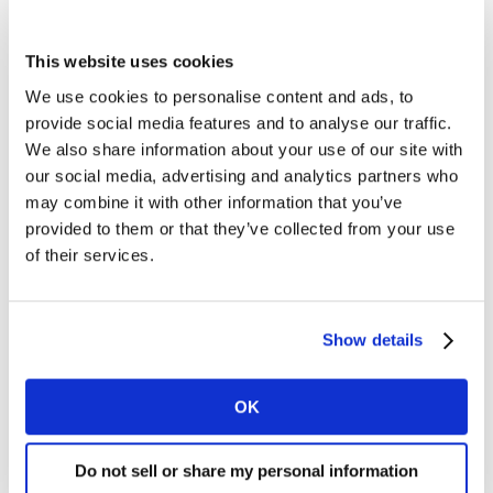
This website uses cookies
Por otro lado, a la hora de elegir su web, el comprador
de alimentación prioriza un pago seguro, una
We use cookies to personalise content and ads, to
navegación fácil y el surtido de productos conocidos.
provide social media features and to analyse our traffic.
We also share information about your use of our site with
our social media, advertising and analytics partners who
Cómo se define el perfil del comprador
may combine it with other information that you’ve
online
provided to them or that they’ve collected from your use
of their services.
En cuanto al perfil del consumidor online, Kantar
considera que 1 de cada 2 compradores (el 48%)
corresponden a la categoría de probador, es decir,
Show details
clientes que sólo han realizado una compra en el canal
online y no han vuelto a hacerlo por segunda vez. En
OK
términos de valor, 1 de cada 4 euros gastados en el
canal online está en riesgo.
Do not sell or share my personal information