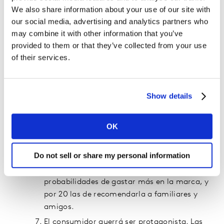
creciendo un 50% más que las globales,
We also share information about your use of our site with
contribuyendo a un 72% del crecimiento del
our social media, advertising and analytics partners who
mercado. Las compañías multinacionales
may combine it with other information that you’ve
tendrán que adaptar su oferta a las
provided to them or that they’ve collected from your use
demandas de cada comunidad para conectar
of their services.
con los consumidores.
Del B2C al B2Me. A medida que el consumo es
cada vez más hiper-personalizado, y las
Show details
decisiones de compra se toman más rápido,
la emoción serán clave para conquistar a las
OK
personas. Las marcas que apelan a las
emociones de sus consumidores, tienen 7
Do not sell or share my personal information
veces más probabilidades de ser compradas.
Además, se multiplican por 15 las
probabilidades de gastar más en la marca, y
por 20 las de recomendarla a familiares y
amigos.
El consumidor querrá ser protagonista. Las