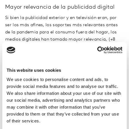
Mayor relevancia de la publicidad digital
Si bien la publicidad exterior y en televisión eran, por
ser los más afines, los soportes más relevantes antes
de la pandemia para el consumo fuera del hogar, los
medios digitales han tomado mayor relevancia, (+8
puntos de cuota este Q1 2021 vs 2019).
No obstante, la publicidad en televisión, a pesar de su
tímido inicio de año, ha registrado buenos resultados
This website uses cookies
en mayo, donde la categoría de bebidas y restauración
We use cookies to personalise content and ads, to
ha sido la gran protagonista. En concreto, ha
provide social media features and to analyse our traffic.
presentado un crecimiento en la evolución de GRPs*
We also share information about your use of our site with
(Gross Rating Points, por sus siglas en inglés) del 112%
our social media, advertising and analytics partners who
con respecto a 2020, donde la cerveza ha aportado un
may combine it with other information that you’ve
51,2% a ese aumento. En cuanto al porcentaje de
provided to them or that they’ve collected from your use
incremento con respecto a mayo del 2019, este ha sido
of their services.
del 9%. Precisamente, el sector de cervezas es una de