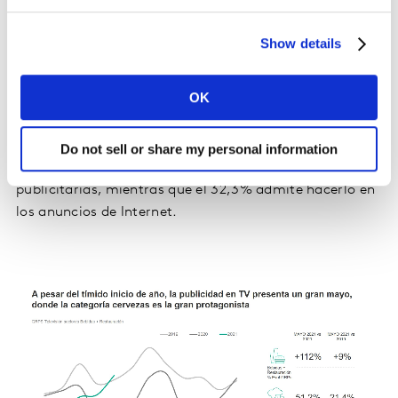
las categorías que ha aprovechado mejor la buena
tendencia de los bares, frenando su ritmo de
Show details
decrecimiento y ganando en penetración y GRPs.
OK
Por otro la publicidad exterior debe seguir siendo un
medio clave en nuestro país por el awareness o
conciencia que genera en la población. De hecho, el
Do not sell or share my personal information
40% de españoles afirma fijarse en pósters y vallas
publicitarias, mientras que el 32,3% admite hacerlo en
los anuncios de Internet.