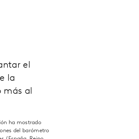
antar el
e la
ó más al
ción ha mostrado
siones del barómetro
es (España, Reino