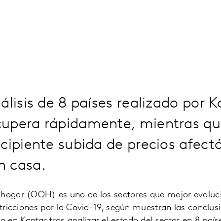
álisis de 8 países realizado por K
upera rápidamente, mientras qu
cipiente subida de precios afect
 casa.
 hogar (OOH) es uno de los sectores que mejor evolu
estricciones por la Covid-19, según muestran las conclu
en Kantar tras analizar el estado del sector en 8 país