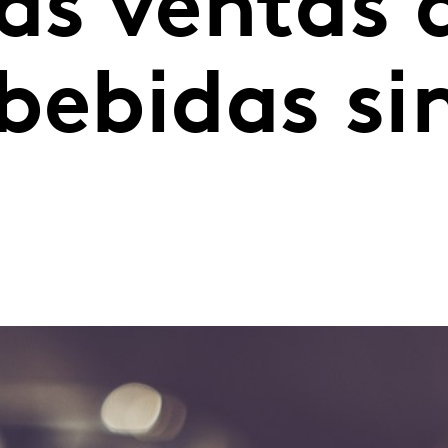
as ventas 
bebidas si