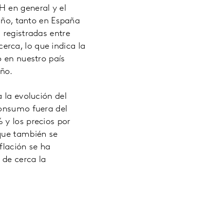
H en general y el
 año, tanto en España
 registradas entre
rca, lo que indica la
o en nuestro país
año.
 la evolución del
consumo fuera del
 y los precios por
 que también se
flación se ha
 de cerca la