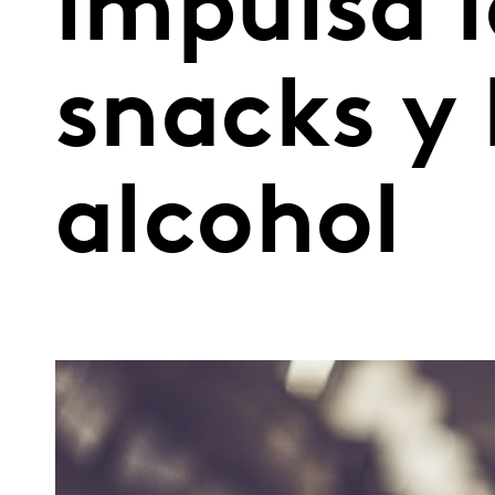
impulsa l
snacks y 
alcohol