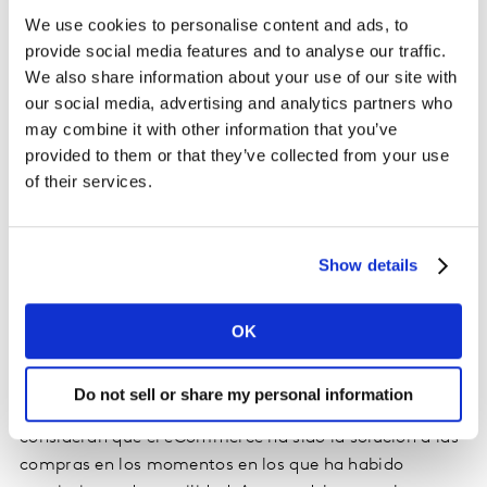
muestra el producto o les ayudan a encontrar el
We use cookies to personalise content and ads, to
producto que buscaban en la tienda, ambos con un
provide social media features and to analyse our traffic.
17%.
We also share information about your use of our site with
our social media, advertising and analytics partners who
¿Qué sucede con el eCommerce?
may combine it with other information that you’ve
provided to them or that they’ve collected from your use
La pandemia ha supuesto un gran cambio en nuestra
of their services.
vida y sin duda el eCommerce ha sido uno de los
grandes beneficiados. De hecho, la mitad de los
españoles asegura que este último año ha descubierto
Show details
una marca o un producto que ahora utiliza con
frecuencia y, de ellos, el 23% asegura que realizó el
hallazgo por Internet. Solo un 16% lo hizo en una tienda
OK
física.
Do not sell or share my personal information
Según el estudio, 7 de cada 10 consumidores
consideran que el eCommerce ha sido la solución a las
compras en los momentos en los que ha habido