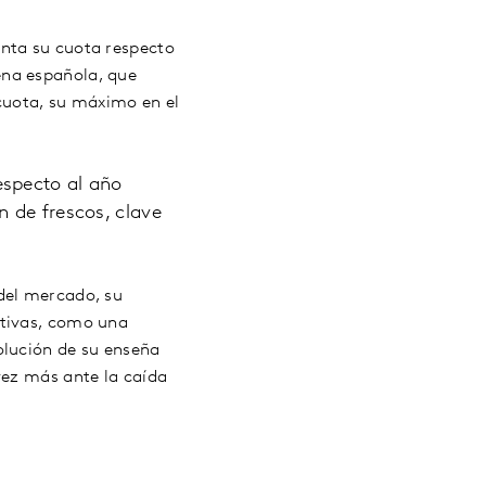
enta su cuota respecto
ena española, que
 cuota, su máximo en el
especto al año
 de frescos, clave
del mercado, su
itivas, como una
olución de su enseña
vez más ante la caída