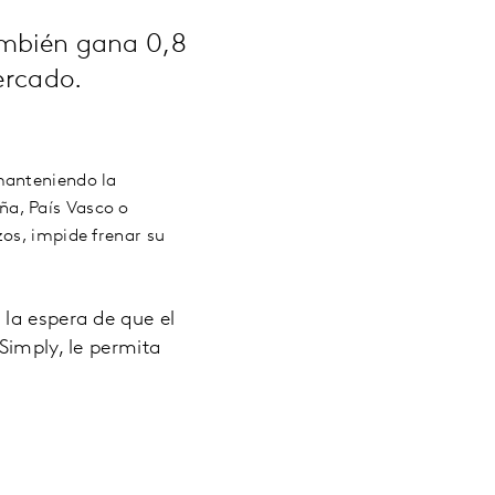
ambién gana 0,8
ercado.
manteniendo la
ña, País Vasco o
zos, impide frenar su
 la espera de que el
Simply, le permita