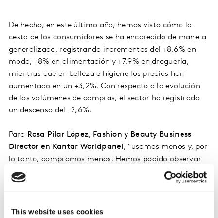
De hecho, en este último año, hemos visto cómo la
cesta de los consumidores se ha encarecido de manera
generalizada, registrando incrementos del +8,6% en
moda, +8% en alimentación y +7,9% en droguería,
mientras que en belleza e higiene los precios han
aumentado en un +3,2%. Con respecto a la evolución
de los volúmenes de compras, el sector ha registrado
un descenso del -2,6%.
Para
Rosa Pilar López
,
Fashion y Beauty Business
Director en Kantar Worldpanel
, “usamos menos y, por
lo tanto, compramos menos. Hemos podido observar
que, a nivel anual, hay una pérdida constante de
ocasiones de uso en categorías de higiene”.
Pero este descenso en la demanda de productos ha
This website uses cookies