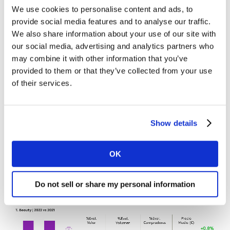
quedado compensado con el incremento en el precio
We use cookies to personalise content and ads, to
(+3,2%) que, aunque ha sido menor al del resto de
provide social media features and to analyse our traffic.
sectores, ha bastado para que el sector alcance los
We also share information about your use of our site with
niveles de facturación prepandemia.
our social media, advertising and analytics partners who
may combine it with other information that you’ve
A pesar de que la inflación no se ha trasladado al
provided to them or that they’ve collected from your use
Beauty, la subida en el precio de los productos ha sido
of their services.
propiciada por cestas con más categorías de belleza
que de higiene, lo que ha hecho encarecer la compra
por el mix de productos seleccionado. No obstante, los
Show details
productos de belleza adquiridos son de menor valor,
según los datos compartidos por Kantar Worldpanel.
OK
Do not sell or share my personal information