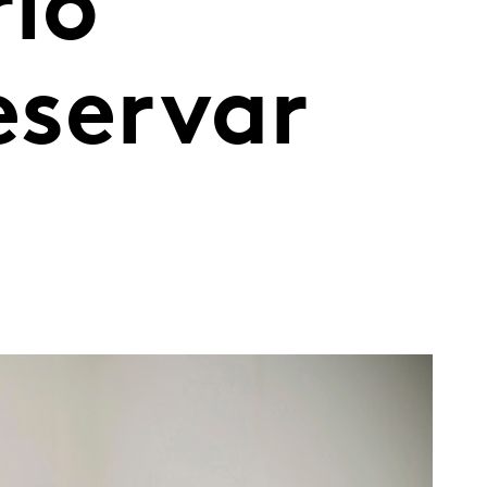
rio
eservar