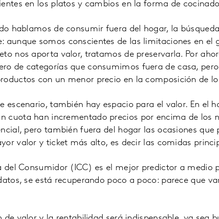
ientes en los platos y cambios en la forma de cocinado
ando hablamos de consumir fuera del hogar, la búsqueda
: aunque somos conscientes de las limitaciones en el g
eto nos aporta valor, tratamos de preservarla. Por ah
ro de categorías que consumimos fuera de casa, pero
roductos con un menor precio en la composición de l
e escenario, también hay espacio para el valor. En el 
 cuota han incrementado precios por encima de los ni
encial, pero también fuera del hogar las ocasiones qu
or valor y ticket más alto, es decir las comidas princi
za del Consumidor (ICC) es el mejor predictor a medio 
 datos, se está recuperando poco a poco: parece que v
 de valor y la rentabilidad será indispensable, ya sea