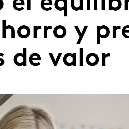
el equilib
ahorro y pr
 de valor