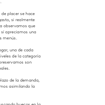
.
 de placer se hace
asto, si realmente
ora observamos que
 sí apreciamos una
os menús.
hogar, una de cada
veles de la categoría
e preservamos son
pales.
plazo de la demanda,
amos asimilando la
 buscando huecos en la