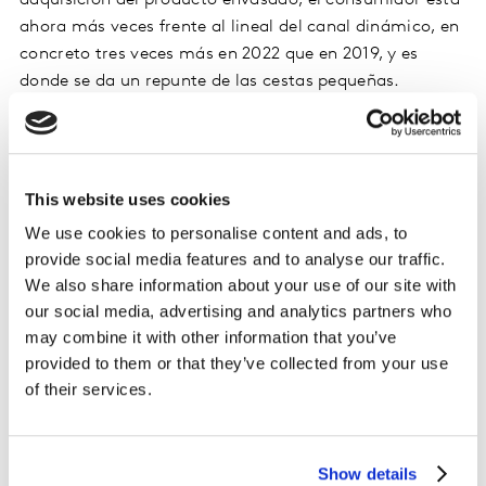
ahora más veces frente al lineal del canal dinámico, en
concreto tres veces más en 2022 que en 2019, y es
donde se da un repunte de las cestas pequeñas.
Un consumidor polarizado y muy pendiente
del precio
This website uses cookies
Los precios suben en todos los tramos y su rango se
We use cookies to personalise content and ads, to
amplía, aunque las opciones de gama alta, media y
provide social media features and to analyse our traffic.
económica en el lineal se mantienen. Esta situación
We also share information about your use of our site with
implica que el consumidor se fije más en el precio y en
our social media, advertising and analytics partners who
los lineales que antes. De los consumidores
may combine it with other information that you’ve
encuestados, el 62,7% confirma, un 5,1% más que el
provided to them or that they’ve collected from your use
año pasado, que siempre compara precios entre
of their services.
diferentes marcas antes de elegir. En ese contexto, las
elecciones del shopper están más polarizadas,
afectando, sobre todo, al rango de precios intermedios.
Show details