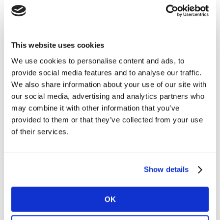
aliviar el efecto que la inflación podría tener en el
bolsillo, utilizando alternativas para tratar de abaratar
su cesta (efecto downtrading), como la búsqueda de
promociones y descuentos o una mayor adquisición de
This website uses cookies
marcas de distribuidor. De hecho, hasta el mes de
We use cookies to personalise content and ads, to
febrero, los datos señalaban que, por el momento, no
provide social media features and to analyse our traffic.
iba a darse una situación de 'downtrading', pero la
We also share information about your use of our site with
acumulación de malas noticias ha acabado por
our social media, advertising and analytics partners who
provocarlo en las semanas analizadas. No obstante, los
may combine it with other information that you’ve
datos agregados no muestran por ahora un gran
provided to them or that they’ve collected from your use
efecto, lo que demuestra que hay un grupo relevante de
of their services.
compradores que está manteniendo sus patrones de
consumo.
Show details
El cambio de hábitos en las compras está directamente
relacionado con la preocupación que los españoles
OK
muestran ante el escenario actual. Tal y como se
desprende de una encuesta reciente realizada por