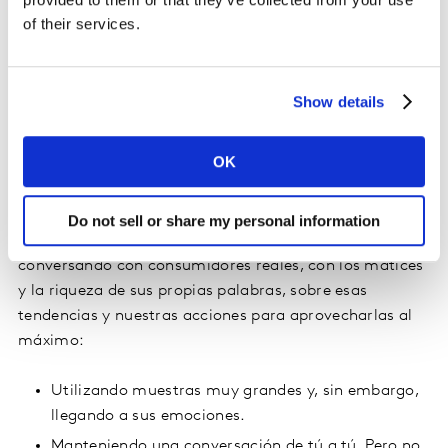
días para identificar tendencias subyacentes y predecir
of their services.
trayectorias futuras de las marcas. Mejora la rapidez y
la precisión de las predicciones, mejorando por tanto la
capacidad de las marcas para anticipar y reaccionar
Show details
antes y mejor.
OK
Conversational AI para profundizar en su
significado e implicaciones
Do not sell or share my personal information
Esta solución
permite profundizar en las tendencias
conversando con consumidores reales, con los matices
y la riqueza de sus propias palabras, sobre esas
tendencias y nuestras acciones para aprovecharlas al
máximo:
Utilizando muestras muy grandes y, sin embargo,
llegando a sus emociones.
Manteniendo una conversación de tú a tú. Pero no