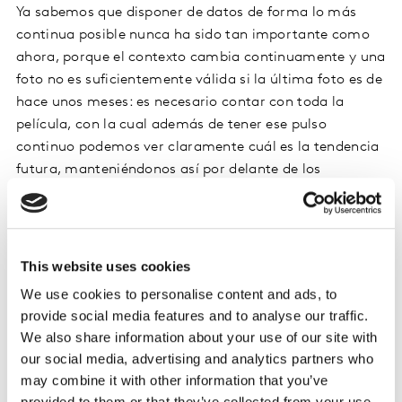
Ya sabemos que disponer de datos de forma lo más
continua posible nunca ha sido tan importante como
ahora, porque el contexto cambia continuamente y una
foto no es suficientemente válida si la última foto es de
hace unos meses: es necesario contar con toda la
película, con la cual además de tener ese pulso
continuo podemos ver claramente cuál es la tendencia
futura, manteniéndonos así por delante de los
competidores.
Trend AI
, uno de los puntales clave de nuestros
programas de tracking, muestra las tendencias, y lo
This website uses cookies
hace analizando cientos de miles de series temporales
We use cookies to personalise content and ads, to
a la vez, revelando las primeras señales del mercado
provide social media features and to analyse our traffic.
tanto para la categoría como para la marca y los
We also share information about your use of our site with
competidores. Trend AI es el sistema de alerta
our social media, advertising and analytics partners who
temprana que hace todo el complejo trabajo que hasta
may combine it with other information that you’ve
ahora hacían decenas de analistas trabajando muchos
provided to them or that they’ve collected from your use