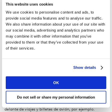
adquisición de productos de moda. En concreto, este
This website uses cookies
grupo pasó del 60,9% en 2019 al 65% en 2020.
We use cookies to personalise content and ads, to
provide social media features and to analyse our traffic.
A pesar de la evolución negativa que en general tuvo el
We also share information about your use of our site with
gasto en moda durante el año pasado, los
our social media, advertising and analytics partners who
compradores online elevaron su gasto medio a lo largo
may combine it with other information that you’ve
del ejercicio. El desembolso aumentó un 18,4%, hasta
provided to them or that they’ve collected from your use
llegar a los 173,87 euros por consumidor. La frecuencia
of their services.
media pasó de 3,8 a 4,6 adquisiciones, y el número de
productos adquiridos pasó de 6,9 unidades en 2019 a
9,2 en 2020.
Show details
Por otro lado, el sector también ganó protagonismo en
OK
el comercio electrónico en España. Hasta septiembre,
los productos de moda coparon el 10% del valor total
del
ecommerce
en el país, hasta convertirse en la
Do not sell or share my personal information
primera categoría por volumen de negocio online, por
delante de viajes y billetes de avión, por ejemplo.