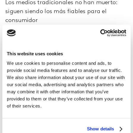
Los medios tradicionales no han muerto:
siguen siendo los más fiables para el
consumidor
Según este estudio (
‘Las 5 claves para redefinir tu
estrategia de comunicación’
), la televisión y la radio
continúan siendo los canales más fiables, seguidos de
This website uses cookies
la prensa impresa y, por último, las redes sociales. Al
contrario de la creencia general de los últimos años,
We use cookies to personalise content and ads, to
vemos que los medios tradicionales siguen teniendo un
provide social media features and to analyse our traffic.
peso relevante en nuestra sociedad.
We also share information about your use of our site with
our social media, advertising and analytics partners who
Muchas veces, los profesionales de la comunicación
may combine it with other information that you’ve
estamos ligeramente sesgados. A veces, cuando
provided to them or that they’ve collected from your use
of their services.
denostamos el peso o la importancia de un periódico
impreso, nos equivocamos. Por tanto, es importante
tomar cierta perspectiva y tener los ojos bien abiertos
a todo lo que viene (e incorporarlo a la medición; por
Show details