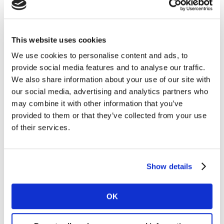
para los demás. Este análisis muestra que los anuncios
que logran una puntuación alta en dicha métrica
obtienen mejores resultados que los anuncios que no lo
This website uses cookies
hacen: 37 puntos porcentuales más en creación de
We use cookies to personalise content and ads, to
valor de marca a largo plazo y 21 puntos porcentuales
provide social media features and to analyse our traffic.
más en la probabilidad de generar ventas a corto
We also share information about your use of our site with
plazo.
our social media, advertising and analytics partners who
may combine it with other information that you’ve
Las categorías tradicionalmente sexistas, en
provided to them or that they’ve collected from your use
of their services.
el punto de mira.
Si bien el argumento comercial para interactuar con
los hombres es claro, las marcas que continúan
Show details
pasando por alto la perspectiva de género, integrando
las diferentes masculinidades en categorías
OK
tradicionalmente sexistas corren el riesgo de perder
importantes oportunidades de mercado.