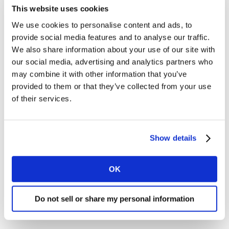
especialmente potentes a la hora de aumentar el
This website uses cookies
alcance incremental de los usuarios que no suelen ver
We use cookies to personalise content and ads, to
la televisión. En concreto, el 52% de las impresiones de
provide social media features and to analyse our traffic.
Meta alcanzan a este tipo de público, destacando que
We also share information about your use of our site with
este porcentaje se va incrementando año tras año.
our social media, advertising and analytics partners who
may combine it with other information that you’ve
provided to them or that they’ve collected from your use
of their services.
Show details
OK
Do not sell or share my personal information