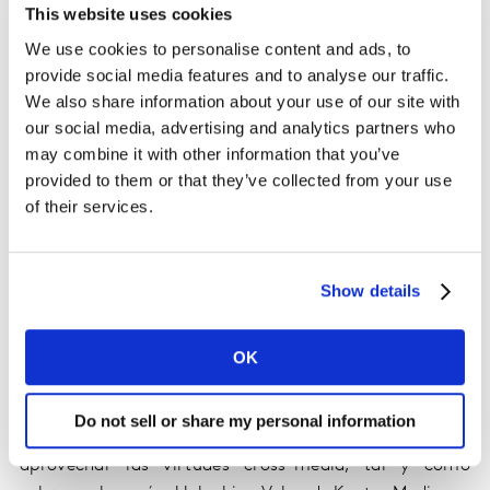
mercado audiovisual actual. Y el punto de encuentro
This website uses cookies
son las Smart TVs, que ofrecen todo un nuevo abanico
We use cookies to personalise content and ads, to
de posibilidades.Este dispositivo abre el inventario en
provide social media features and to analyse our traffic.
un mercado que pedía más oferta, a la vez que
We also share information about your use of our site with
permite, entre otras cosas, dirigir la publicidad al
our social media, advertising and analytics partners who
público que interesa alcanzar. Esto brinda múltiples
may combine it with other information that you’ve
posibilidades y beneficios, tanto para medios como
provided to them or that they’ve collected from your use
para anunciantes. Reúne todas las ventajas del medio
of their services.
televisión y de lo digital.
Como dispositivo, la Smart TV tiene una gran ventaja:
Show details
la capacidad de generar recuerdo duradero en la mente
del espectador. A las características tradicionales del
OK
medio, se suman ahora las de las Smart TVs, que hacen
que la pequeña pantalla ahora sea más inteligente que
nunca. Esto supone una poderosa suma de fuerzas que
Do not sell or share my personal information
aumenta la eficacia de las campañas y permite
aprovechar las virtudes cross-media, tal y como