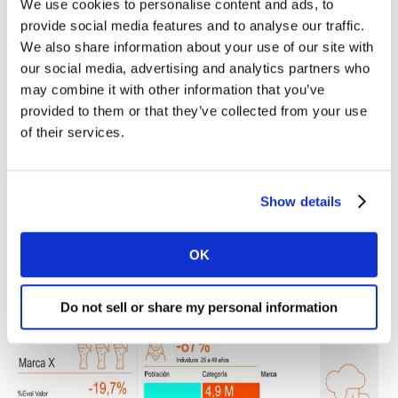
We use cookies to personalise content and ads, to
mejorar la imagen percibida de la marca.
provide social media features and to analyse our traffic.
We also share information about your use of our site with
La importancia del mensaje es clave, pero adaptar la
our social media, advertising and analytics partners who
publicidad a la nueva audiencia, siempre cambiante,
may combine it with other information that you’ve
debe ser un punto principal en el plan de medios. De
provided to them or that they’ve collected from your use
hecho, tradicionalmente las campañas se han dirigido
of their services.
a un determinado
target
demográfico y no a
shopper
targets
-gente que compra una categoría y no compra
mi marca-, lo que supone no aprovechar el 100% de los
Show details
impactos emitidos.
OK
Do not sell or share my personal information