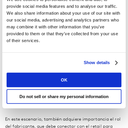
provide social media features and to analyse our traffic.
We also share information about your use of our site with
our social media, advertising and analytics partners who
may combine it with other information that you’ve
provided to them or that they’ve collected from your use
of their services.
Show details
Entre las claves que proponemos para que los
distribuidores incrementen la conversión en el punto de
OK
venta y ser más efectivos, destaca la eficiencia del
surtido, la optimización del lineal para facilitar la
Do not sell or share my personal information
compra y la optimización de las promociones y
precios.
En este escenario, también adquiere importancia el rol
del fabricante, que debe conectar con el retail para