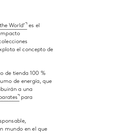
the World’
es el
 impacto
colecciones
xplota el concepto de
pto de tienda 100 %
sumo de energía, que
ibuirán a una
parates
para
sponsable,
un mundo en el que