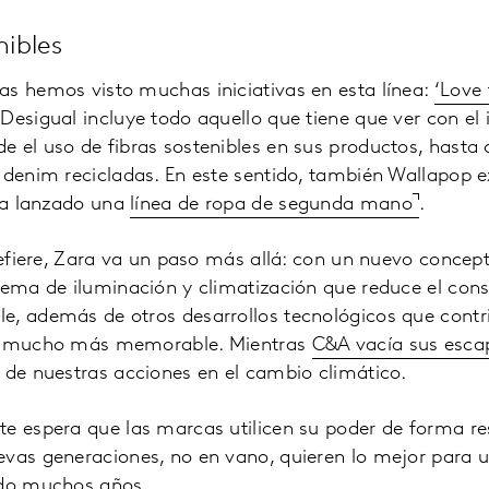
nibles
as hemos visto muchas iniciativas en esta línea:
‘Love 
Desigual incluye todo aquello que tiene que ver con el
 el uso de fibras sostenibles en sus productos, hasta 
 denim recicladas. En este sentido, también Wallapop e
 ha lanzado una
línea de ropa de segunda mano
.
 refiere, Zara va un paso más allá: con un nuevo conce
stema de iluminación y climatización que reduce el con
e, además de otros desarrollos tecnológicos que contr
da mucho más memorable. Mientras
C&A vacía sus esca
 de nuestras acciones en el cambio climático.
te espera que las marcas utilicen su poder de forma re
evas generaciones, no en vano, quieren lo mejor para 
ndo muchos años.