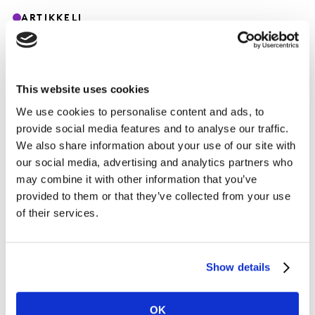
ARTIKKELI
LUE TIEDOTE
This website uses cookies
We use cookies to personalise content and ads, to
provide social media features and to analyse our traffic.
We also share information about your use of our site with
Apple, Google vai Microsoft – mikä tänä
our social media, advertising and analytics partners who
vuonna on listan kärjessä? Mitä voimme
may combine it with other information that you’ve
oppia maailman arvokkaimmilta
provided to them or that they’ve collected from your use
of their services.
brändeiltä?
Tule kuulemaan yhteenveto globaaleista tuloksista ja
Show details
saamaan esimakua Suomen Vahvimmat brändit -
tutkimuksesta 17.8.2023 klo 9.
OK