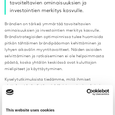
tavoiteltavien ominaisuuksien ja
investointien merkitys kasvulle.
Brändien on tärkeä ymmärtää tavoiteltavien
ominaisuuksien ja investointien merkitys kasvulle.
Brändistrategioiden optimoinnissa tulee huomioida
pitkän tähtäimen brändipääoman kehittäminen ja
lyhyen aikavälin myyntitavoitteet. Näiden asioiden
selvittäminen ja ratkaiseminen ei ole helpoimmasta
päästä, koska yhtälön keskiössä ovat kuluttajan
mielipiteet ja käyttäytyminen.
Kyselytutkimuksista tiedämme, mitä ihmiset
ajattelevat brändistä, minkälaisia ominaisuuksia ja
assosiaatioita brändeihin liittyy jne.
Todellisuudessa
kuluttajilla on erittäin epäselvä ja monimutkainen
kuva siitä, mikä heidän mielessään muodostaa
This website uses cookies
brändin
. Brändi on lähinnä mentaalinen verkosto