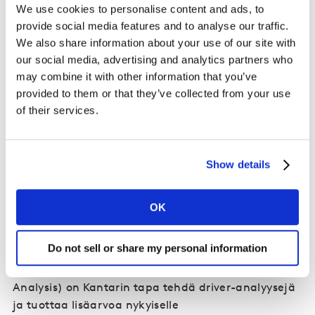
We use cookies to personalise content and ads, to
toisiinsa liittyviä ominaisuuksia ja assosiaatioita, joista
provide social media features and to analyse our traffic.
jotkut korreloivat voimakkaammin toistensa kanssa ja
We also share information about your use of our site with
toiset vähemmän.
our social media, advertising and analytics partners who
Brändikäsityksen muodostumiseen vaikuttaa
may combine it with other information that you’ve
verkosto brändiominaisuuksia
provided to them or that they’ve collected from your use
of their services.
Verkosto brändin ajureita eli drivereita
vaikuttaa
brändikäsityksen muodostumiseen suorasti tai
epäsuorasti. Onnistuneessa brändin hallinnassa
Show details
tunnistetaan
juuri omalle brändille
merkityksellisimmät kasvun ajurit
. Apuna yhtälön
OK
ratkaisussa toimivat mm. driver-analyysit, joiden
avulla päästään kurkistamaan syvemmälle brändin
menestykseen ja kasvuun liittyviin tekijöihin.
Do not sell or share my personal information
Brändin rakenteen analyysi (Brand Structure
Analysis) on Kantarin tapa tehdä driver-analyysejä
ja tuottaa lisäarvoa nykyiselle