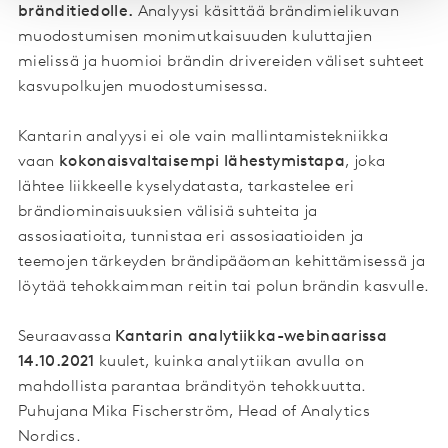
bränditiedolle.
Analyysi käsittää brändimielikuvan
muodostumisen monimutkaisuuden kuluttajien
mielissä ja huomioi brändin drivereiden väliset suhteet
kasvupolkujen muodostumisessa.
Kantarin analyysi ei ole vain mallintamistekniikka
vaan
kokonaisvaltaisempi lähestymistapa
, joka
lähtee liikkeelle kyselydatasta, tarkastelee eri
brändiominaisuuksien välisiä suhteita ja
assosiaatioita, tunnistaa eri assosiaatioiden ja
teemojen tärkeyden brändipääoman kehittämisessä ja
löytää tehokkaimman reitin tai polun brändin kasvulle.
Seuraavassa
Kantarin analytiikka-webinaarissa
14.10.2021
kuulet, kuinka analytiikan avulla on
mahdollista parantaa brändityön tehokkuutta.
Puhujana Mika Fischerström, Head of Analytics
Nordics.