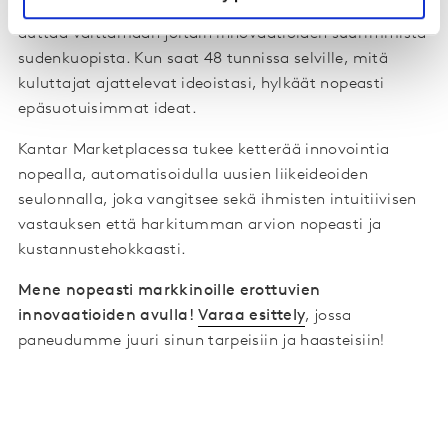
markkinatutkimusalusta antaa valtavia etuja ja voi
auttaa välttämään joitain innovaatioiden suurimmista
sudenkuopista. Kun saat 48 tunnissa selville, mitä
kuluttajat ajattelevat ideoistasi, hylkäät nopeasti
epäsuotuisimmat ideat.
Kantar Marketplacessa tukee ketterää innovointia
nopealla, automatisoidulla uusien liikeideoiden
seulonnalla, joka vangitsee sekä ihmisten intuitiivisen
vastauksen että harkitumman arvion nopeasti ja
kustannustehokkaasti.
Mene nopeasti markkinoille erottuvien
innovaatioiden avulla!
Varaa esittely
, jossa
paneudumme juuri sinun tarpeisiin ja haasteisiin!