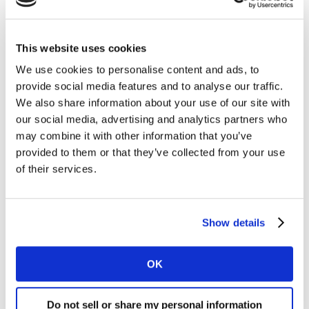
Tuottamattomat ideat kuluttavat resursseja. Onneksi
This website uses cookies
ideoiden
testaaminen on nykyisin helppoa
automatisoidun ideaseulonnan ansiosta
. Testaat
We use cookies to personalise content and ads, to
provide social media features and to analyse our traffic.
varhaisvaiheen ideoita nopeasti ja jatkokehität vain
We also share information about your use of our site with
niitä, joilla on todellista potentiaalia menestyä.
our social media, advertising and analytics partners who
Loppukuluttaja on tuotava innovaatioprosessin
may combine it with other information that you’ve
ytimeen jo varhaisessa vaiheessa. Se, että
provided to them or that they’ve collected from your use
innovaatiotiimin mielestä jokin on hyvä idea, ei
of their services.
tarkoita, että kuluttaja kokee samoin. Seulottaessa
ideoita, on huomioitava sekä ihmisten
ensivaikutelmat, alitajuntaiset reaktiot että suorat
Show details
vastaukset. Idea on todennäköisimmin hedelmällinen
ja mahdollinen jatkokehitykseen, jos nämä molemmat
OK
ovat positiivisia ja linjassa keskenään.
Nopeus tuo ketteryyttä innovaatioihin. Automatisoitu
Do not sell or share my personal information