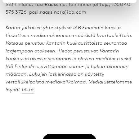
IAB Finland, Pasi Raassina, Toiminnanjohtaja, +358 40
575 3726, pasi.raassina(a)iab.com
Kantar julkaisee yhteistyössä IAB Finlandin kanssa
tiedotteen mediamainonnan määrästä kvartaaleittain.
Katsaus perustuu Kantarin kuukausittaista seurantaa
laajempaan otokseen. Tiedot perustuvat Kantarin
kuukausittaisessa seurannassa olevien medioiden sekä
IAB Finlandin selvittämään some- ja hakumainonnan
määrään. Lukujen laskennassa on käytetty
vertailukelpoista mediavalikoimaa. Medialuettelomme
löydät
tästä
.