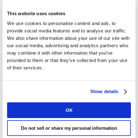
Tarkasteltaessa vain Kantarin kuukausittaisessa
This website uses cookies
seurannassa olevia medioita, toimialoista
We use cookies to personalise content and ads, to
mainontaansa lisäsivät eniten öljy- ja energiayhtiöt,
provide social media features and to analyse our traffic.
kosmetiikka, elintarvikkeet sekä matkailu ja liikenne.
We also share information about your use of our site with
Työpaikkojen ilmoittelu laski -29,5 % verrattuna
our social media, advertising and analytics partners who
vuoden 2022 vastaavaan aikaan.
may combine it with other information that you’ve
provided to them or that they’ve collected from your use
Suurimmat mainostajat
vuoden kolmannella
of their services.
kvartaalilla olivat K-Citymarket, Nelonen Media, Lidl,
DNA ja Veikkaus.
Show details
Avaa tiedosto
(pdf)
OK
Lisätietoja
Kantar Media Finland, Minna Rantanen, Insight
Director, +358 40 718 1066,
Do not sell or share my personal information
minna.rantanen(a)kantar.com