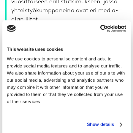
vuosittaiseen erillistutkimukseen, jossa
yhteistyökumppaneina ovat eri media-
alan liitot.
Vuonna 2023 kotimainen mediamarkkina laski
maaliskuuta lukuunottamatta kumulatiivisesti
This website uses cookies
tarkasteltaessa läpi koko vuoden.
We use cookies to personalise content and ads, to
Mediaryhmien osuuksia tarkasteltaessa
provide social media features and to analyse our traffic.
mediaryhmäjaottelulla, jossa verkkomainonta
We also share information about your use of our site with
katsotaan omaksi mediaryhmäkseen, suurin osuus oli
our social media, advertising and analytics partners who
may combine it with other information that you’ve
verkkomedialla (52,7 %). Verrattuna vuoteen 2022
provided to them or that they’ve collected from your use
mainonnan panostukset kasvoivat
of their services.
elokuvamainonnassa sekä ulkomainonnassa.
Mediaryhmien suhteelliset osuudet pysyivät samalla
tasolla.
Show details
Messumainonta teki paluun tilastoihin koronavuosien