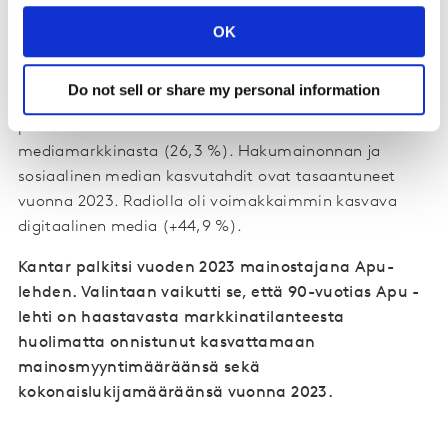
jälkeen, mainonnan määrän pysytellessä samalla
OK
tasolla vuoden 2022 kanssa.
Tarkasteltaessa mediaryhmäjakoa, jossa
Do not sell or share my personal information
verkkomainonta on sisällytetty eri mediaryhmiin, total
printtimedialla on edelleen suurin osuus
mediamarkkinasta (26,3 %). Hakumainonnan ja
sosiaalinen median kasvutahdit ovat tasaantuneet
vuonna 2023. Radiolla oli voimakkaimmin kasvava
digitaalinen media (+44,9 %).
Kantar palkitsi vuoden 2023 mainostajana Apu-
lehden. Valintaan vaikutti se, että 90-vuotias Apu -
lehti on haastavasta markkinatilanteesta
huolimatta onnistunut kasvattamaan
mainosmyyntimääräänsä sekä
kokonaislukijamääräänsä vuonna 2023.